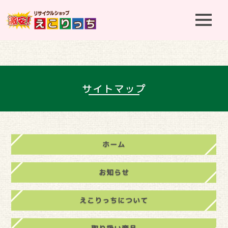
t
o
g
g
l
e
n
a
v
サイトマップ
i
g
a
t
i
o
n
ホーム
お知らせ
えこりっちについて