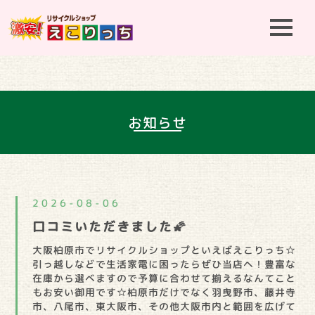
t
o
g
g
l
e
n
a
v
お知らせ
i
g
a
t
i
o
n
2026-08-06
口コミいただきました🌠
大阪柏原市でリサイクルショップといえばえこりっち☆
引っ越しなどで生活家電に困ったらぜひ当店へ！豊富な
在庫から選べますので予算に合わせて揃えるなんてこと
もお安い御用です☆柏原市だけでなく羽曳野市、藤井寺
市、八尾市、東大阪市、その他大阪市内と範囲を広げて